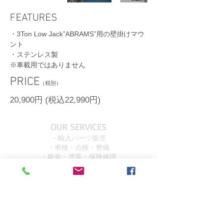
FEATURES
・3Ton Low Jack”ABRAMS”用の壁掛けマウ
ント
・ステンレス製
​※車載用ではありません
​PRICE
（税別）
​20,900円 (税込22,990円)
OUR SERVICES
・輸入パーツ販売
・車検・点検・整備
・鈑金・塗装・保険修理
・カスタム＆ファブリケーション
OVER 15 YEARS
EXPERIENCE!!!