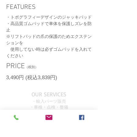
FEATURES
・トポグラフィーデザインのジャッキパッド
​・高品質ゴムパッドで車体を保護しズレを防
止
※リフトパッドの爪の保護のためエクステン
ションを
使用してない時は必ずゴムパッドを入れて
ください
​PRICE
（税別）
3,490円 (税込3,839円)
OUR SERVICES
・輸入パーツ販売
・車検・点検・整備
・鈑金・塗装・保険修理
・カスタム＆ファブリケーション
OVER 15 YEARS