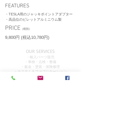
FEATURES
・TESLA用のジャッキポイントアダプター
​・高品位のビレットアルミニウム製
​PRICE
（税別）
9,800円 (税込10,780円)
OUR SERVICES
・輸入パーツ販売
・車検・点検・整備
・鈑金・塗装・保険修理
・カスタム＆ファブリケーション
OVER 15 YEARS
EXPERIENCE!!!
VISIT US