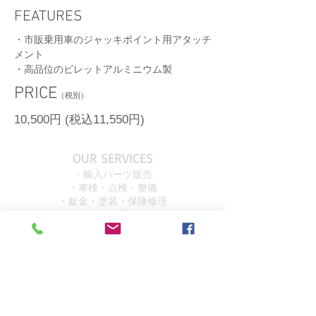
FEATURES
・市販乗用車のジャッキポイント用アタッチ
メント
​・高品位のビレットアルミニウム製
​PRICE
（税別）
10,500円
(税込11,550円)
OUR SERVICES
・輸入パーツ販売
・車検・点検・整備
・鈑金・塗装・保険修理
・カスタム＆ファブリケーション
OVER 15 YEARS
EXPERIENCE!!!