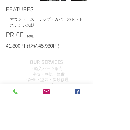
FEATURES
・マウント・ストラップ・カバーのセット
・ステンレス製
​PRICE
（税別）
​41,800円 (税込45,980円)
OUR SERVICES
・輸入パーツ販売
・車検・点検・整備
・鈑金・塗装・保険修理
・カスタム＆ファブリケーション
OVER 15 YEARS
EXPERIENCE!!!
VISIT US