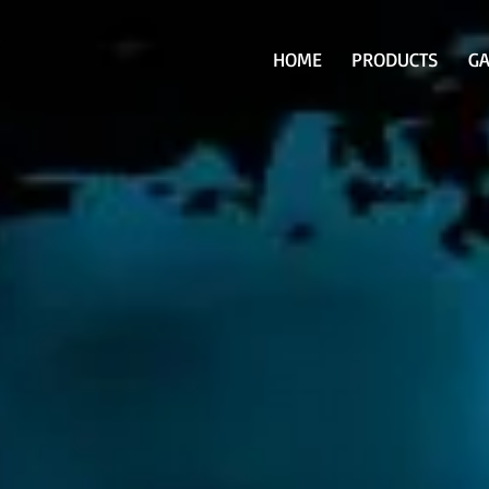
HOME
PRODUCTS
GA